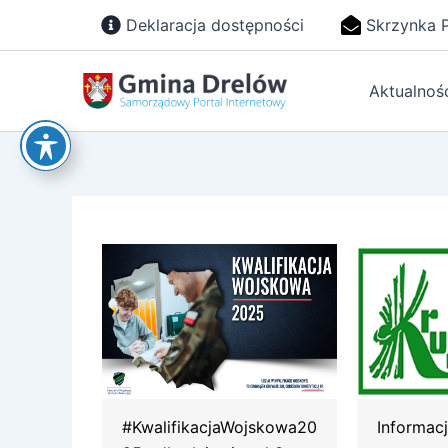
Przejdź
Deklaracja dostępności
Skrzynka 
do
treści
Aktualnoś
#KwalifikacjaWojskowa20
Informac