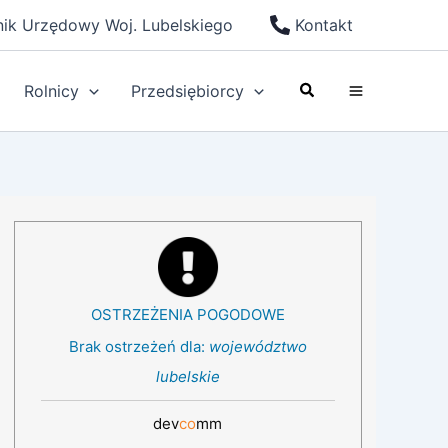
nik Urzędowy Woj. Lubelskiego
Kontakt
Szukaj
Rolnicy
Przedsiębiorcy
OSTRZEŻENIA POGODOWE
Brak ostrzeżeń dla:
województwo
lubelskie
dev
co
mm