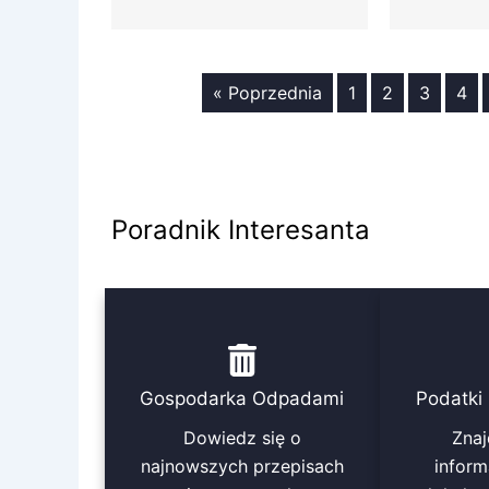
« Poprzednia
1
2
3
4
Poradnik Interesanta
Gospodarka Odpadami
Podatki 
Dowiedz się o
Znaj
najnowszych przepisach
inform