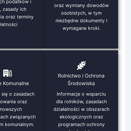
ych podatków i
oraz wymiany dowodów
, zasady ich
osobistych, w tym
ia oraz terminy
niezbędne dokumenty i
łatności
wymagane kroki.
Rolnictwo i Ochrona
e Komunalne
Środowiska
 się o zasadach
Informacje o wsparciu
kowania oraz
dla rolników, zasadach
jnowszych
działalności w obszarach
jach związanych
ekologicznych oraz
em komunalnym.
programach ochrony