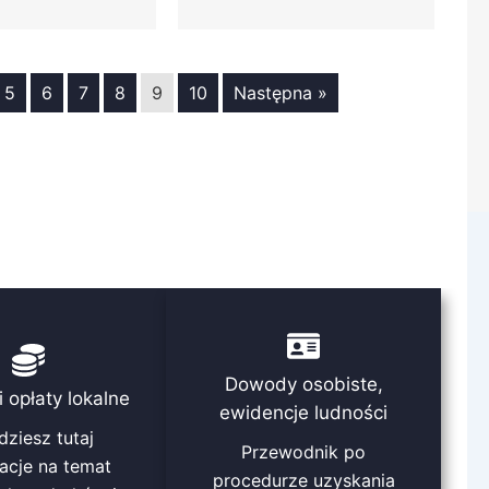
5
6
7
8
9
10
Następna »
Dowody osobiste,
i opłaty lokalne
ewidencje ludności
dziesz tutaj
Przewodnik po
acje na temat
procedurze uzyskania