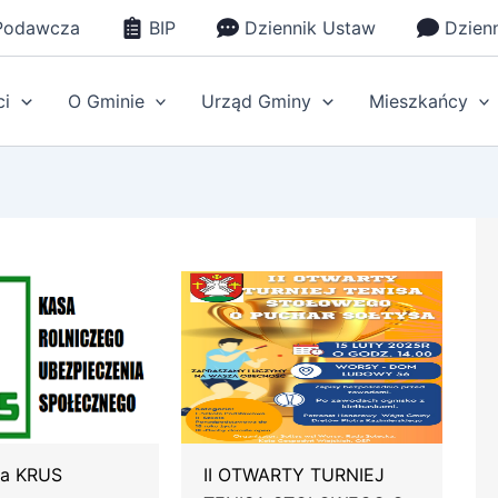
Podawcza
BIP
Dziennik Ustaw
Dzien
ci
O Gminie
Urząd Gminy
Mieszkańcy
ja KRUS
II OTWARTY TURNIEJ