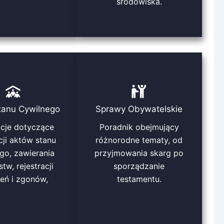
środowiska.
tanu Cywilnego
Sprawy Obywatelskie
acje dotyczące
Poradnik obejmujący
cji aktów stanu
różnorodne tematy, od
go, zawierania
przyjmowania skarg po
tw, rejestracji
sporządzanie
eń i zgonów,
testamentu.