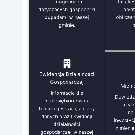
i programach
lokaln
dotyczących gospodarki
opłat
odpadami w naszej
obliczan
gminie.
p
Ewidencja Działalności
Gospodarczej
Mieni
Informacje dla
Dowiedz
przedsiębiorców na
użyt
temat rejestracji, zmiany
na
danych oraz likwidacji
inwestyc
działalności
z mieni
gospodarczej w naszej